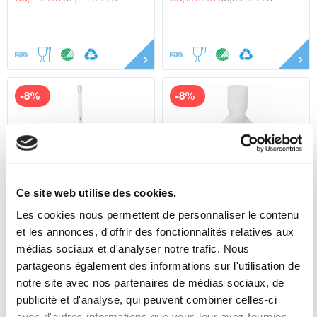
-8%
-8%
Ce site web utilise des cookies.
Les cookies nous permettent de personnaliser le contenu
70105
70115
et les annonces, d'offrir des fonctionnalités relatives aux
Grand mélangeur
Raclette à cuve Vikan,
médias sociaux et d'analyser notre trafic. Nous
Vikan, Ø31 mm, 1190
220 mm
partageons également des informations sur l'utilisation de
mm
34
8
,79 € HT
37
,07 € HT
8
,82 € HT
,77 € HT
notre site avec nos partenaires de médias sociaux, de
41
9
45
10
,38 € TTC
,52 € TTC
,75 € TTC
,68 € TTC
publicité et d'analyse, qui peuvent combiner celles-ci
avec d'autres informations que vous leur avez fournies