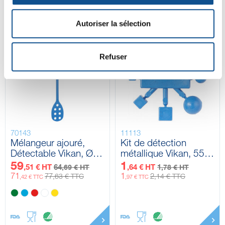
Autoriser la sélection
-8%
-8%
Refuser
70143
11113
Mélangeur ajouré,
Kit de détection
Détectable Vikan, Ø31
métallique Vikan, 55
mm, 1200 mm
mm
59
1
,51 € HT
64
,64 € HT
1
,69 € HT
,78 € HT
71
1
77
2
,63 € TTC
,14 € TTC
,42 € TTC
,97 € TTC