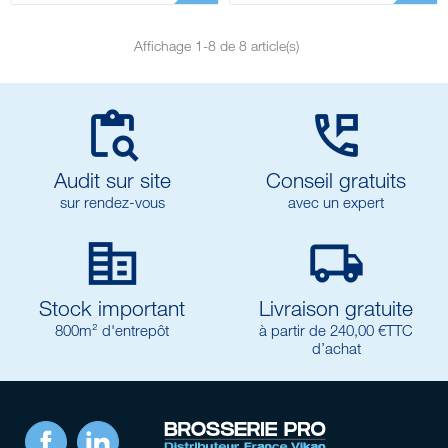
Affichage 1-8 de 8 article(s)


Audit sur site
Conseil gratuits
sur rendez-vous
avec un expert


Stock important
Livraison gratuite
800m² d'entrepôt
à partir de 240,00 €TTC
d’achat
Facebook
LinkedIn