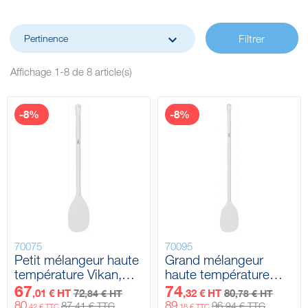

Pertinence
Filtrer
Affichage 1-8 de 8 article(s)
-8%
-8%
70075
70095
Petit mélangeur haute
Grand mélangeur
température Vikan,
haute température
Ø31 mm, 890 mm
Vikan, Ø31 mm, 1180
67
74
,01 € HT
72
,32 € HT
80
,84 € HT
,78 € HT
mm
80
89
87
96
,41 € TTC
,94 € TTC
,42 € TTC
,18 € TTC