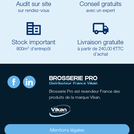
Audit sur site
Conseil gratuits
sur rendez-vous
avec un expert


Stock important
Livraison gratuite
800m² d'entrepôt
à partir de 240,00 €TTC
d’achat
Facebook
LinkedIn
Brosserie Pro
est revendeur France des
produits de la marque Vikan.
Mentions légales