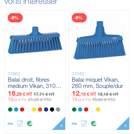
vous intéresser
-8%
-8%
31663
31043
Balai droit, fibres
Balai miquet Vikan,
medium Vikan, 310
260 mm, Souple/dur
mm, Medium
16
12
,29 € HT
17
,13 € HT
13
,71 € HT
,18 € HT
19
14
21
15
,25 € TTC
,82 € TTC
,55 € TTC
,55 € TTC