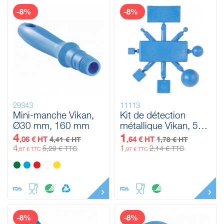
-8%
-8%
29343
11113
Mini-manche Vikan,
Kit de détection
Ø30 mm, 160 mm
métallique Vikan, 55
mm
4
1
,06 € HT
4
,64 € HT
1
,41 € HT
,78 € HT
4
1
5
2
,29 € TTC
,14 € TTC
,87 € TTC
,97 € TTC
-8%
-8%