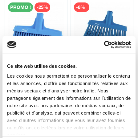
PROMO !
-25%
-8%
31053
29143
Ce site web utilise des cookies.
!!! FIN DE STOCK !!!
Balai, biseauté Vikan,
Les cookies nous permettent de personnaliser le contenu
Balai, biseauté Vikan,
290 mm, Très dur
260 mm, Medium
12
15
et les annonces, d'offrir des fonctionnalités relatives aux
,14 € HT
16
,30 € HT
16
,18 € HT
,63 € HT
14
18
médias sociaux et d'analyser notre trafic. Nous
19
19
,42 € TTC
,96 € TTC
,56 € TTC
,36 € TTC
partageons également des informations sur l'utilisation de
notre site avec nos partenaires de médias sociaux, de
publicité et d'analyse, qui peuvent combiner celles-ci
avec d'autres informations que vous leur avez fournies
ou qu'ils ont collectées lors de votre utilisation de leurs
-8%
-8%
services.