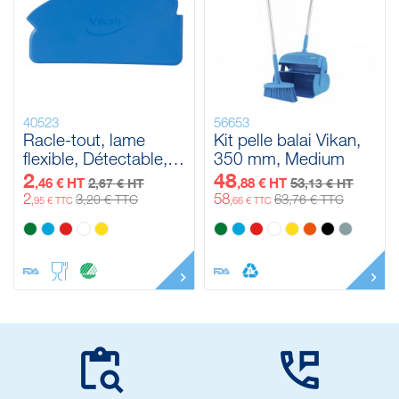
40523
56653
Racle-tout, lame
Kit pelle balai Vikan,
flexible, Détectable,
350 mm, Medium
165 mm
2
48
,46 € HT
2
,88 € HT
53
,67 € HT
,13 € HT
2
58
3
63
,20 € TTC
,76 € TTC
,95 € TTC
,66 € TTC

