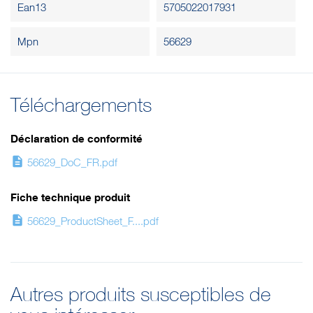
Ean13
5705022017931
Mpn
56629
Téléchargements
Déclaration de conformité
description
56629_DoC_FR.pdf
Fiche technique produit
description
56629_ProductSheet_F....pdf
Autres produits susceptibles de