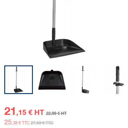
21
,15 € HT
22
,99 € HT
25
,38 € TTC
27
,59 € TTC