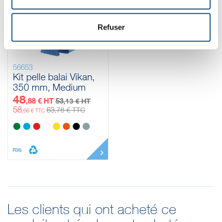
Refuser
56653
Kit pelle balai Vikan,
350 mm, Medium
48
,88 € HT
53
,13 € HT
58
63
,76 € TTC
,66 € TTC
Les clients qui ont acheté ce