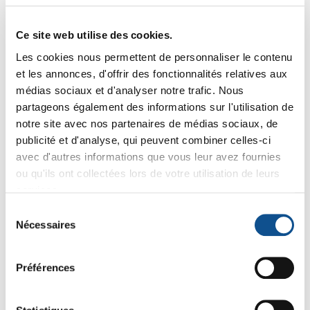
Ce site web utilise des cookies.
Les cookies nous permettent de personnaliser le contenu
-8%
-8%
et les annonces, d'offrir des fonctionnalités relatives aux
médias sociaux et d'analyser notre trafic. Nous
partageons également des informations sur l'utilisation de
notre site avec nos partenaires de médias sociaux, de
publicité et d'analyse, qui peuvent combiner celles-ci
avec d'autres informations que vous leur avez fournies
ou qu'ils ont collectées lors de votre utilisation de leurs
services.
06153
10173
Sélection
Support mural Vikan,
Support mural, 1-3
Nécessaires
du
240 mm
Produits Vikan, 160
mm
consentement
15
12
,04 € HT
16
,28 € HT
13
,35 € HT
,35 € HT
18
14
19
16
,62 € TTC
,02 € TTC
,05 € TTC
,74 € TTC
Préférences