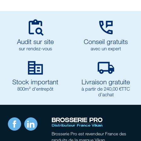


Audit sur site
Conseil gratuits
sur rendez-vous
avec un expert


Stock important
Livraison gratuite
800m² d'entrepôt
à partir de 240,00 €TTC
d’achat
Facebook
LinkedIn
Brosserie Pro
est revendeur France des
produits de la marque Vikan.