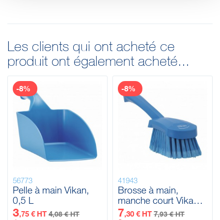
Les clients qui ont acheté ce
produit ont également acheté...
-8%
-8%
56773
41943
Pelle à main Vikan,
Brosse à main,
0,5 L
manche court Vikan,
270 mm,
3
7
,75 € HT
4
,30 € HT
7
,08 € HT
,93 € HT