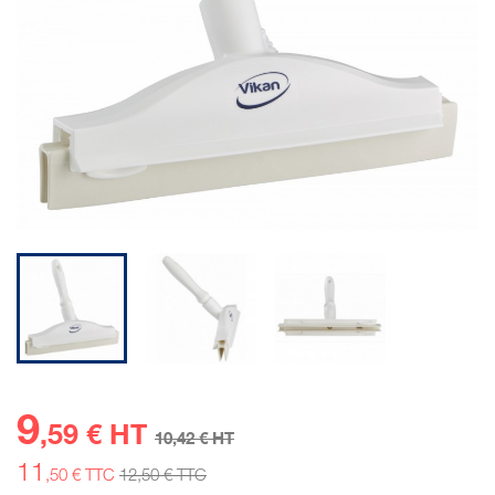
9
,59 € HT
10
,42 € HT
11
,50 € TTC
12
,50 € TTC