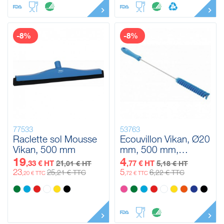
-8%
-8%
77533
53763
Raclette sol Mousse
Ecouvillon Vikan, Ø20
Vikan, 500 mm
mm, 500 mm,
Medium
19
4
,33 € HT
21
,77 € HT
5
,01 € HT
,18 € HT
23
5
25
6
,21 € TTC
,22 € TTC
,20 € TTC
,72 € TTC