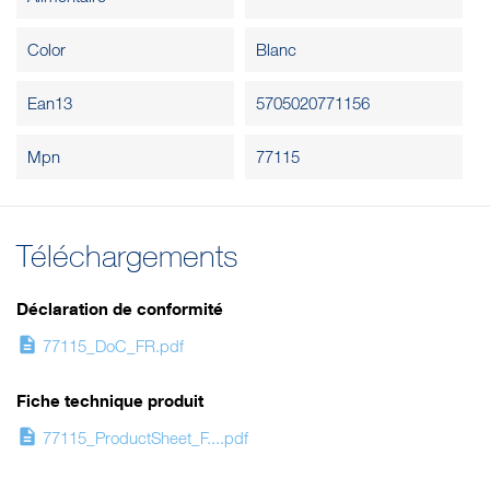
Color
Blanc
Ean13
5705020771156
Mpn
77115
Téléchargements
Déclaration de conformité
description
77115_DoC_FR.pdf
Fiche technique produit
description
77115_ProductSheet_F....pdf