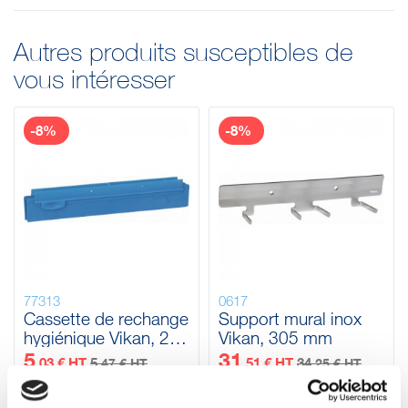
Autres produits susceptibles de
vous intéresser
-8%
-8%
77313
0617
Cassette de rechange
Support mural inox
hygiénique Vikan, 250
Vikan, 305 mm
mm
5
31
,03 € HT
5
,51 € HT
34
,47 € HT
,25 € HT
6
37
6
41
,56 € TTC
,10 € TTC
,04 € TTC
,81 € TTC