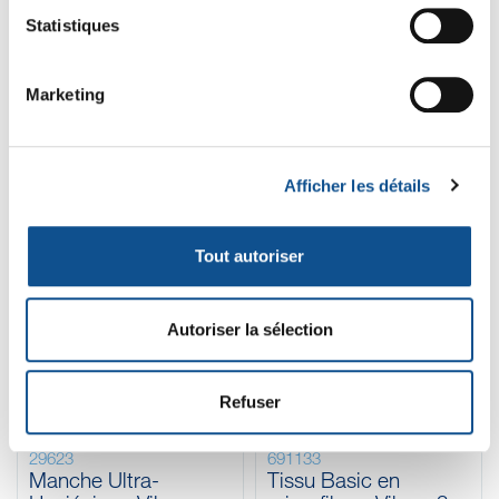
Statistiques
Marketing
Les clients qui ont acheté ce
produit ont également acheté...
Afficher les détails
-8%
-8%
Tout autoriser
Autoriser la sélection
Refuser
29623
691133
Manche Ultra-
Tissu Basic en