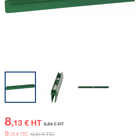
8
,13 € HT
8
,84 € HT
9
,76 € TTC
10
,61 € TTC