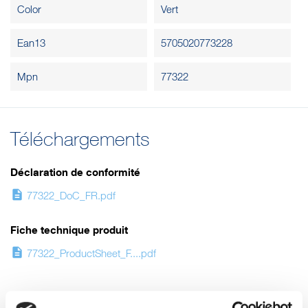
Color
Vert
Ean13
5705020773228
Mpn
77322
Téléchargements
Déclaration de conformité
description
77322_DoC_FR.pdf
Fiche technique produit
description
77322_ProductSheet_F....pdf