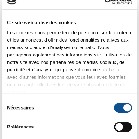
Autres produits susceptibles de
vous intéresser
Ce site web utilise des cookies.
Les cookies nous permettent de personnaliser le contenu
-8%
-8%
et les annonces, d'offrir des fonctionnalités relatives aux
médias sociaux et d'analyser notre trafic. Nous
partageons également des informations sur l'utilisation de
notre site avec nos partenaires de médias sociaux, de
publicité et d'analyse, qui peuvent combiner celles-ci
avec d'autres informations que vous leur avez fournies
ou qu'ils ont collectées lors de votre utilisation de leurs
services.
77223
77123
Raclette double-lame
Raclette sol double-
Sélection
pivotante Vikan, 405
lame Vikan, 400 mm
Nécessaires
du
mm
21
17
,11 € HT
22
,76 € HT
19
,95 € HT
,30 € HT
consentement
25
21
27
23
,54 € TTC
,16 € TTC
,34 € TTC
,31 € TTC
Préférences