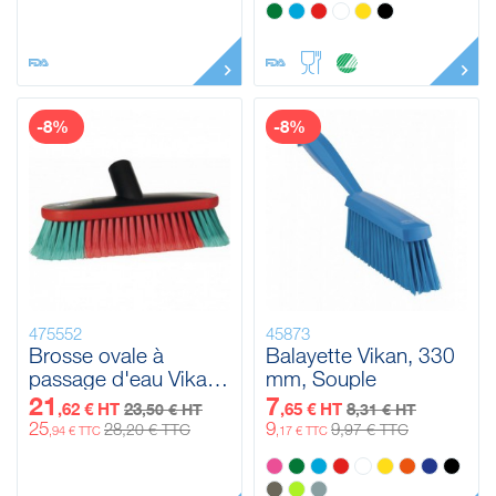
-8%
-8%
475552
45873
Brosse ovale à
Balayette Vikan, 330
passage d'eau Vikan,
mm, Souple
270 mm,
21
7
,62 € HT
23
,65 € HT
8
,50 € HT
,31 € HT
Souple/fleuré
25
9
28
9
,20 € TTC
,97 € TTC
,94 € TTC
,17 € TTC