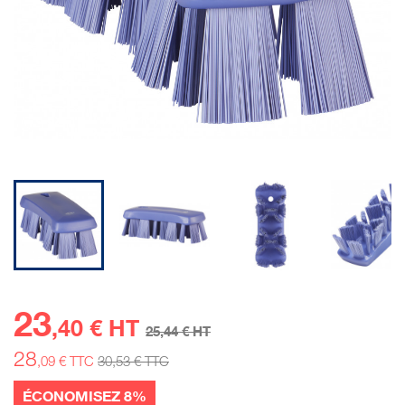
23
,40 € HT
25
,44 € HT
28
,09 € TTC
30
,53 € TTC
ÉCONOMISEZ 8%