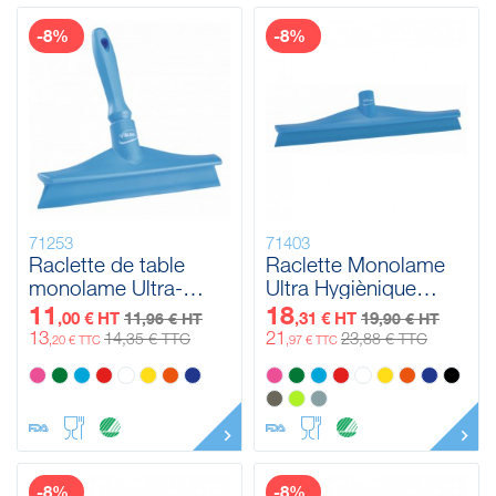
-8%
-8%
71253
71403
Raclette de table
Raclette Monolame
monolame Ultra-
Ultra Hygiènique
hygiènique avec Mini
Vikan, 400 mm
11
18
,00 € HT
11
,31 € HT
19
,96 € HT
,90 € HT
Manche Vikan, 245
13
21
14
23
,35 € TTC
,88 € TTC
,20 € TTC
,97 € TTC
mm
-8%
-8%