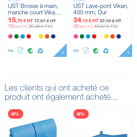
UST Brosse à main,
UST Lave-pont Vikan,
manche court Vikan,
400 mm, Dur
260 mm, Dur
15
34
,70 € HT
17
,13 € HT
37
,07 € HT
,10 € HT
18
40
20
44
,48 € TTC
,52 € TTC
,85 € TTC
,96 € TTC
Les clients qui ont acheté ce
produit ont également acheté...
-8%
-8%