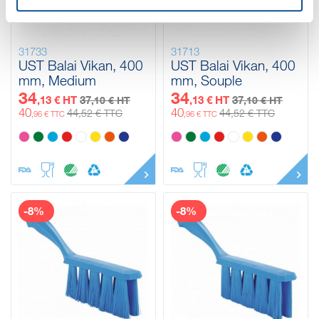
31733
31713
UST Balai Vikan, 400
UST Balai Vikan, 400
mm, Medium
mm, Souple
34
34
,13 € HT
37
,13 € HT
37
,10 € HT
,10 € HT
40
40
44
44
,52 € TTC
,52 € TTC
,96 € TTC
,96 € TTC
-8%
-8%