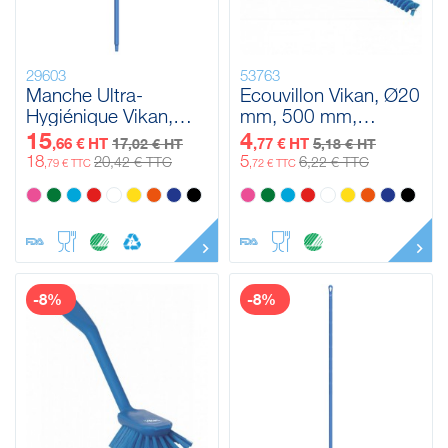
29603
53763
Manche Ultra-
Ecouvillon Vikan, Ø20
Hygiénique Vikan,
mm, 500 mm,
Ø32 mm, 1300 mm
Medium
15
4
,66 € HT
17
,77 € HT
5
,02 € HT
,18 € HT
18
5
20
6
,42 € TTC
,22 € TTC
,79 € TTC
,72 € TTC
-8%
-8%