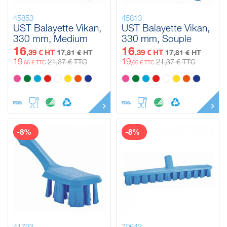
45853
45813
UST Balayette Vikan,
UST Balayette Vikan,
330 mm, Medium
330 mm, Souple
16
16
,39 € HT
17
,39 € HT
17
,81 € HT
,81 € HT
19
19
21
21
,37 € TTC
,37 € TTC
,66 € TTC
,66 € TTC
-8%
-8%
41793
70643