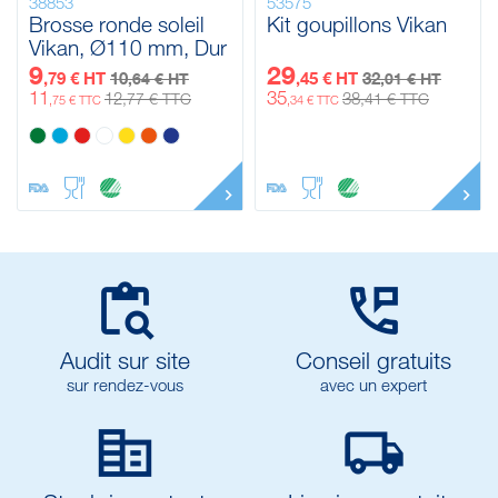
38853
53575
Brosse ronde soleil
Kit goupillons Vikan
Vikan, Ø110 mm, Dur
9
29
,79 € HT
10
,45 € HT
32
,64 € HT
,01 € HT
11
35
12
38
,77 € TTC
,41 € TTC
,75 € TTC
,34 € TTC


Audit sur site
Conseil gratuits
sur rendez-vous
avec un expert

