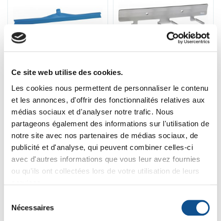
71703
0617
Ce site web utilise des cookies.
Raclette Monolame
Support mural inox
Les cookies nous permettent de personnaliser le contenu
Ultra Hygiènique
Vikan, 305 mm
et les annonces, d'offrir des fonctionnalités relatives aux
Vikan, 700 mm
23
31
,46 € HT
25
,51 € HT
34
,50 € HT
,25 € HT
médias sociaux et d'analyser notre trafic. Nous
28
37
30
41
,60 € TTC
,10 € TTC
,15 € TTC
,81 € TTC
partageons également des informations sur l'utilisation de
notre site avec nos partenaires de médias sociaux, de
publicité et d'analyse, qui peuvent combiner celles-ci
avec d'autres informations que vous leur avez fournies
ou qu'ils ont collectées lors de votre utilisation de leurs
-8%
-8%
services.
Sélection
Nécessaires
du