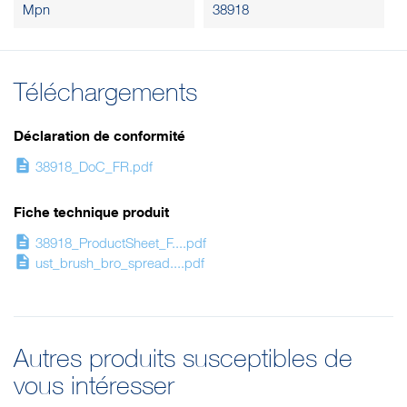
Mpn
38918
Téléchargements
Déclaration de conformité
description
38918_DoC_FR.pdf
Fiche technique produit
description
38918_ProductSheet_F....pdf
description
ust_brush_bro_spread....pdf
Autres produits susceptibles de
vous intéresser