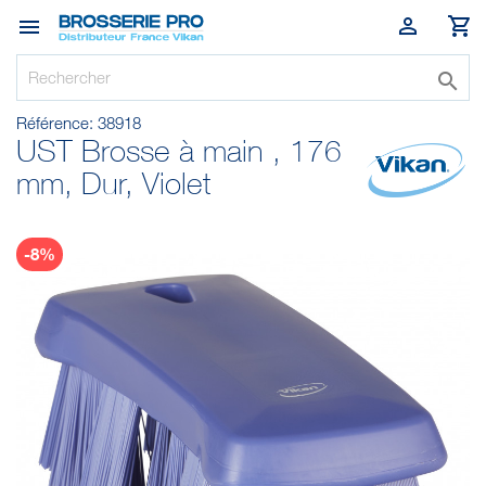




Référence:
38918
UST Brosse à main , 176
mm, Dur, Violet
-8%