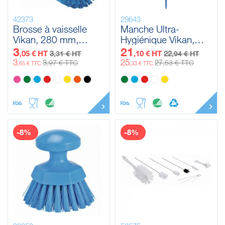
42373
29643
Brosse à vaisselle
Manche Ultra-
Vikan, 280 mm,
Hygiénique Vikan,
Medium
Ø32 mm, 1700 mm
3
21
,05 € HT
3
,10 € HT
22
,31 € HT
,94 € HT
3
25
3
27
,97 € TTC
,53 € TTC
,65 € TTC
,33 € TTC
-8%
-8%