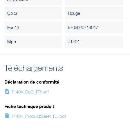
Color
Rouge
Ean13
5705020714047
Mpn
71404
Téléchargements
Déclaration de conformité
description
71404_DoC_FR.pdf
Fiche technique produit
description
71404_ProductSheet_F....pdf