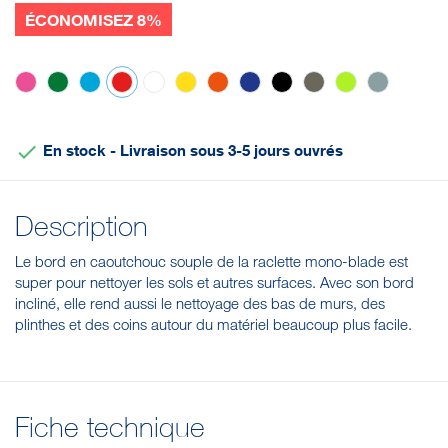
ÉCONOMISEZ 8%
Rose
Vert
Bleu
Rouge
Blanc
Jaune
Orange
Violet
Noir
Marron
Anis
Grise

En stock - Livraison sous 3-5 jours ouvrés
Description
Le bord en caoutchouc souple de la raclette mono-blade est
super pour nettoyer les sols et autres surfaces. Avec son bord
incliné, elle rend aussi le nettoyage des bas de murs, des
plinthes et des coins autour du matériel beaucoup plus facile.
Fiche technique