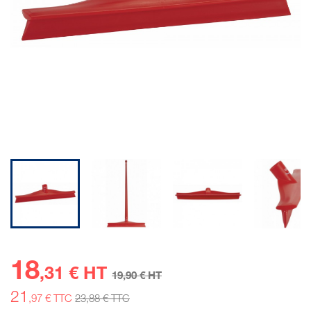
18
,31 € HT
19
,90 € HT
21
,97 € TTC
23
,88 € TTC