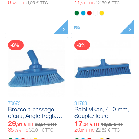
mm, Ø22 mm
8
11
9
12
,05 € TTC
,50 € TTC
,32 € TTC
,50 € TTC
-8%
-8%
70673
31783
Brosse à passage
Balai Vikan, 410 mm,
d'eau, Angle Réglable
Souple/fleuré
Vikan, 240 mm,
29
17
,91 € HT
32
,34 € HT
18
,51 € HT
,85 € HT
Souple/fleuré
35
20
39
22
,01 € TTC
,62 € TTC
,89 € TTC
,81 € TTC