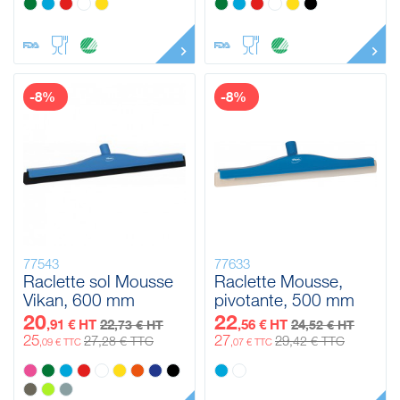
-8%
-8%
77543
77633
Raclette sol Mousse
Raclette Mousse,
Vikan, 600 mm
pivotante, 500 mm
20
22
,91 € HT
22
,56 € HT
24
,73 € HT
,52 € HT
25
27
27
29
,28 € TTC
,42 € TTC
,09 € TTC
,07 € TTC