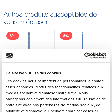
Autres produits susceptibles de
vous intéresser
-8%
-8%
Ce site web utilise des cookies.
Les cookies nous permettent de personnaliser le contenu
29603
29623
Manche Ultra-
Manche Ultra-
et les annonces, d'offrir des fonctionnalités relatives aux
Hygiénique Vikan,
Hygiénique Vikan,
médias sociaux et d'analyser notre trafic. Nous
Ø32 mm, 1300 mm
Ø32 mm, 1500 mm
15
17
partageons également des informations sur l'utilisation de
,66 € HT
17
,02 € HT
18
,02 € HT
,50 € HT
18
20
20
22
,42 € TTC
,20 € TTC
,79 € TTC
,42 € TTC
notre site avec nos partenaires de médias sociaux, de
publicité et d'analyse, qui peuvent combiner celles-ci