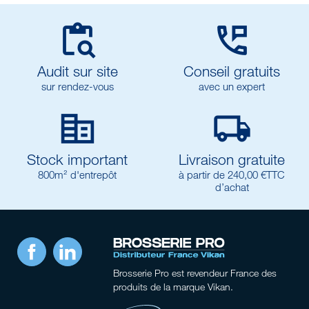


Audit sur site
Conseil gratuits
sur rendez-vous
avec un expert


Stock important
Livraison gratuite
800m² d'entrepôt
à partir de 240,00 €TTC
d’achat
Facebook
LinkedIn
Brosserie Pro
est revendeur France des
produits de la marque Vikan.