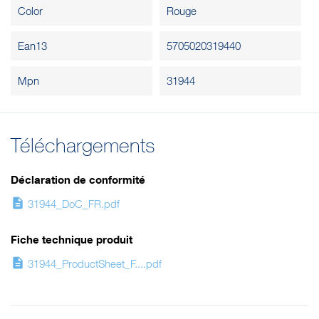
Color
Rouge
Ean13
5705020319440
Mpn
31944
Téléchargements
Déclaration de conformité
description
31944_DoC_FR.pdf
Fiche technique produit
description
31944_ProductSheet_F....pdf