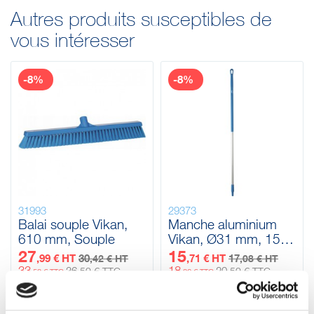
Autres produits susceptibles de
vous intéresser
-8%
-8%
31993
29373
Balai souple Vikan,
Manche aluminium
610 mm, Souple
Vikan, Ø31 mm, 1510
mm
27
15
,99 € HT
30
,71 € HT
17
,42 € HT
,08 € HT
33
18
36
20
,50 € TTC
,50 € TTC
,58 € TTC
,86 € TTC