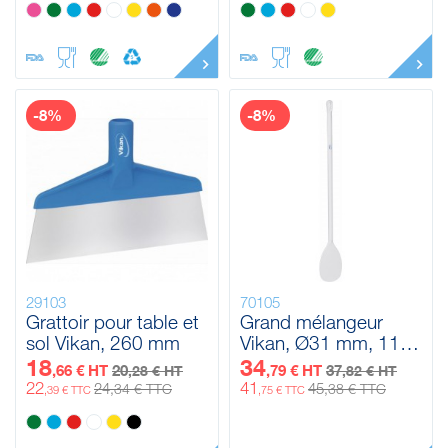
-8%
-8%
29103
70105
Grattoir pour table et
Grand mélangeur
sol Vikan, 260 mm
Vikan, Ø31 mm, 1190
mm
18
34
,66 € HT
20
,79 € HT
37
,28 € HT
,82 € HT
22
41
24
45
,34 € TTC
,38 € TTC
,39 € TTC
,75 € TTC