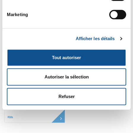
-8%
Marketing
Afficher les détails
Tout autoriser
0618
Support mural inox
Autoriser la sélection
Vikan, 460 mm
38
,78 € HT
42
,15 € HT
46
50
,58 € TTC
,53 € TTC
Refuser