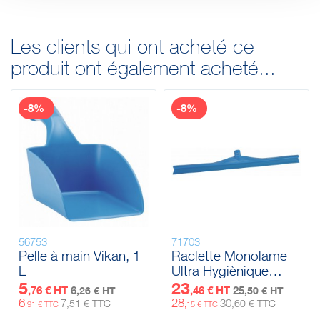
Les clients qui ont acheté ce
produit ont également acheté...
-8%
-8%
56753
71703
Pelle à main Vikan, 1
Raclette Monolame
L
Ultra Hygiènique
Vikan, 700 mm
5
23
,76 € HT
6
,46 € HT
25
,26 € HT
,50 € HT
6
28
7
30
,51 € TTC
,60 € TTC
,91 € TTC
,15 € TTC