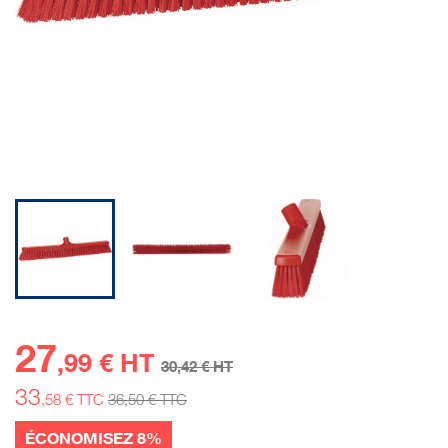
27
,99 € HT
30
,42 € HT
33
,58 € TTC
36
,50 € TTC
ÉCONOMISEZ 8%