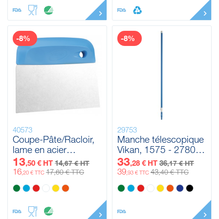
-8%
-8%
40573
29753
Coupe-Pâte/Racloir,
Manche télescopique
lame en acier
Vikan, 1575 - 2780
inoxydable, flexible,
mm, Ø32 mm
13
33
,50 € HT
14
,28 € HT
36
,67 € HT
,17 € HT
146 mm
16
39
17
43
,60 € TTC
,40 € TTC
,20 € TTC
,93 € TTC