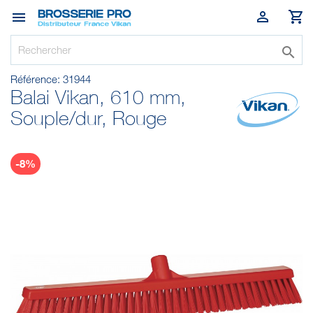




Référence:
31944
Balai Vikan, 610 mm,
Souple/dur, Rouge
-8%