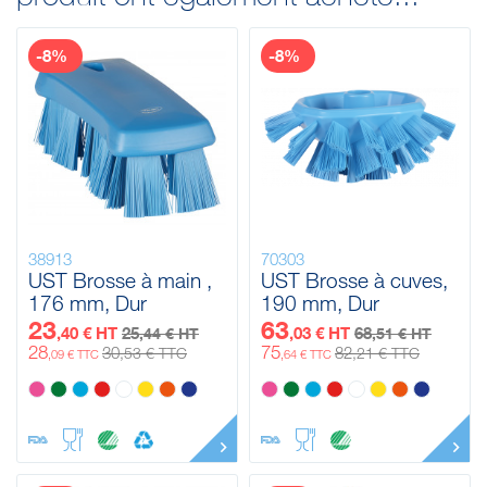
-8%
-8%
38913
70303
UST Brosse à main ,
UST Brosse à cuves,
176 mm, Dur
190 mm, Dur
23
63
,40 € HT
25
,03 € HT
68
,44 € HT
,51 € HT
28
75
30
82
,53 € TTC
,21 € TTC
,09 € TTC
,64 € TTC