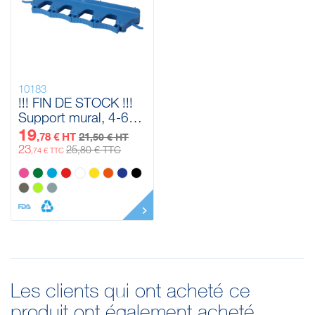
10183
!!! FIN DE STOCK !!!
Support mural, 4-6
Produits Vikan, 395
19
,78 € HT
21
,50 € HT
mm
23
25
,80 € TTC
,74 € TTC
Les clients qui ont acheté ce
produit ont également acheté...