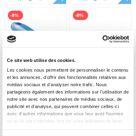
-8%
-8%
Ce site web utilise des cookies.
Les cookies nous permettent de personnaliser le contenu
29343
71503
Mini-manche Vikan,
Raclette Monolame
et les annonces, d'offrir des fonctionnalités relatives aux
Ø30 mm, 160 mm
Ultra Hygiènique
médias sociaux et d'analyser notre trafic. Nous
Vikan, 500 mm
4
19
partageons également des informations sur l'utilisation de
,06 € HT
4
,55 € HT
21
,41 € HT
,25 € HT
4
23
5
25
,29 € TTC
,50 € TTC
notre site avec nos partenaires de médias sociaux, de
,87 € TTC
,46 € TTC
publicité et d'analyse, qui peuvent combiner celles-ci
avec d'autres informations que vous leur avez fournies
ou qu'ils ont collectées lors de votre utilisation de leurs
services.