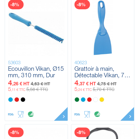
-8%
-8%
53603
40623
Ecouvillon Vikan, Ø15
Grattoir à main,
mm, 310 mm, Dur
Détectable Vikan, 75
mm
4
4
,26 € HT
4
,37 € HT
4
,63 € HT
,75 € HT
5
5
5
5
,56 € TTC
,70 € TTC
,11 € TTC
,24 € TTC
-8%
-8%