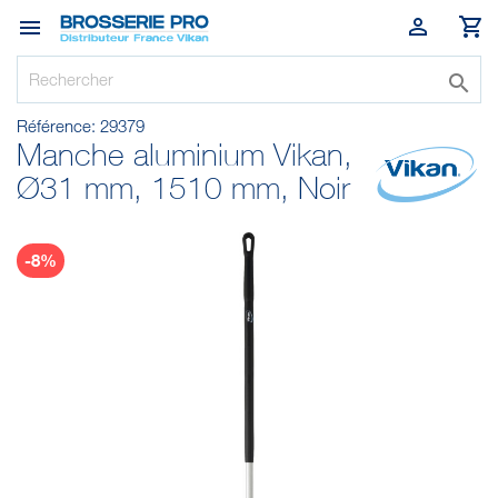




Référence:
29379
Manche aluminium Vikan,
Ø31 mm, 1510 mm, Noir
-8%