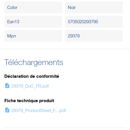
Color
Noir
Ean13
5705020293795
Mpn
29379
Téléchargements
Déclaration de conformité
description
29379_DoC_FR.pdf
Fiche technique produit
description
29379_ProductSheet_F....pdf