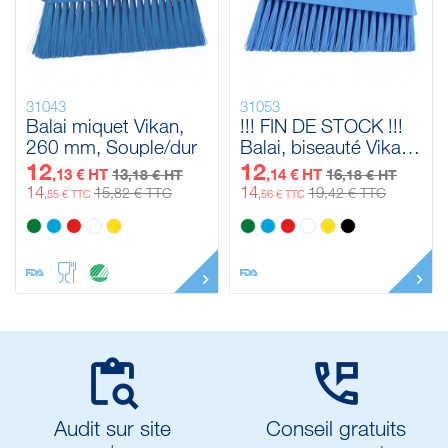
31043
31053
Balai miquet Vikan,
!!! FIN DE STOCK !!!
260 mm, Souple/dur
Balai, biseauté Vikan,
260 mm, Medium
12
12
,13 € HT
13
,14 € HT
16
,18 € HT
,18 € HT
14
14
15
19
,82 € TTC
,42 € TTC
,55 € TTC
,56 € TTC


Audit sur site
Conseil gratuits