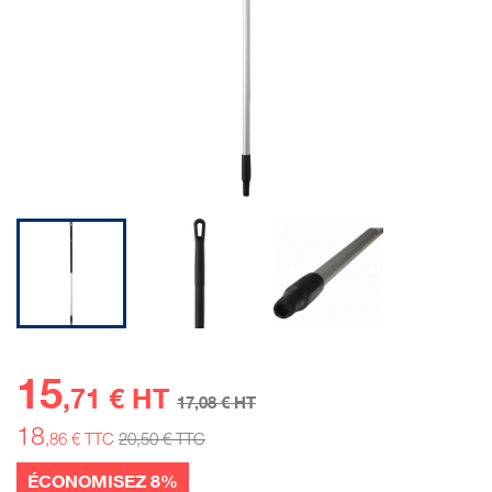
15
,71 € HT
17
,08 € HT
18
,86 € TTC
20
,50 € TTC
ÉCONOMISEZ 8%