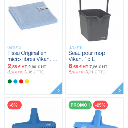
691013
375018
Tissu Original en
Seau pour mop
micro fibres Vikan, 32
Vikan, 15 L
x 32 cm
2
6
,58 € HT
2
,68 € HT
7
,80 € HT
,26 € HT
3
8
3
8
,36 € TTC
,71 € TTC
,09 € TTC
,02 € TTC
-8%
PROMO !
-25%