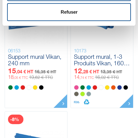
Refuser
06153
10173
Support mural Vikan,
Support mural, 1-3
240 mm
Produits Vikan, 160
mm
15
12
,04 € HT
16
,28 € HT
13
,35 € HT
,35 € HT
18
14
19
16
,62 € TTC
,02 € TTC
,05 € TTC
,74 € TTC
-8%