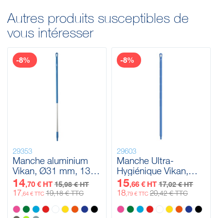
Autres produits susceptibles de
vous intéresser
-8%
-8%
29353
29603
Manche aluminium
Manche Ultra-
Vikan, Ø31 mm, 1310
Hygiénique Vikan,
mm
Ø32 mm, 1300 mm
14
15
,70 € HT
15
,66 € HT
17
,98 € HT
,02 € HT
17
18
19
20
,18 € TTC
,42 € TTC
,64 € TTC
,79 € TTC