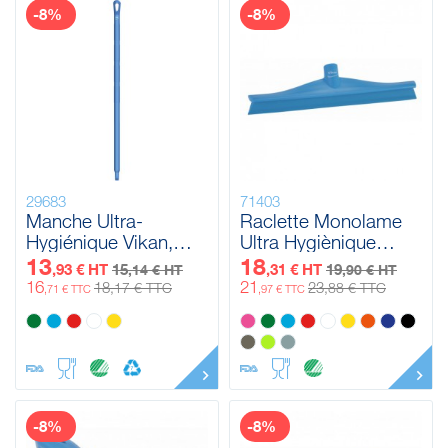
-8%
-8%
29683
71403
Manche Ultra-
Raclette Monolame
Hygiénique Vikan,
Ultra Hygiènique
Ø32 mm, 1000 mm
Vikan, 400 mm
13
18
,93 € HT
15
,31 € HT
19
,14 € HT
,90 € HT
16
21
18
23
,17 € TTC
,88 € TTC
,71 € TTC
,97 € TTC
-8%
-8%