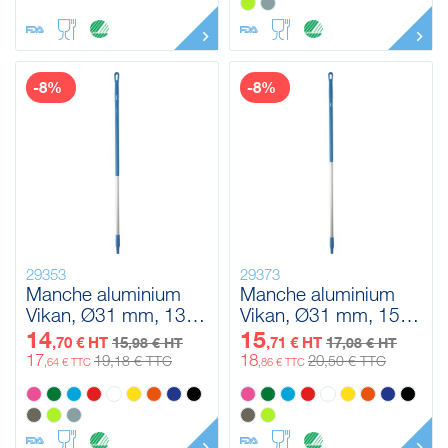
-8%
-8%
29353
29373
Manche aluminium
Manche aluminium
Vikan, Ø31 mm, 1310
Vikan, Ø31 mm, 1510
mm
mm
14
15
,70 € HT
15
,71 € HT
17
,98 € HT
,08 € HT
17
18
19
20
,18 € TTC
,50 € TTC
,64 € TTC
,86 € TTC