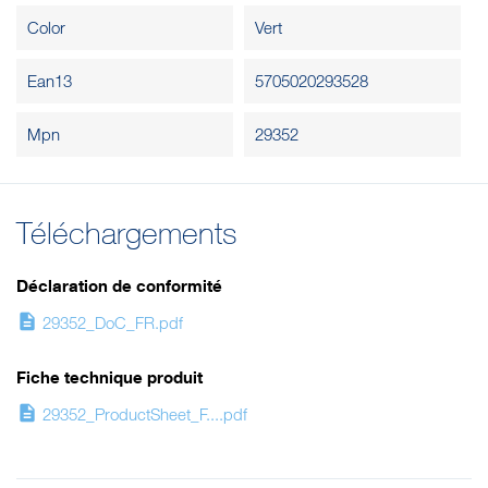
Color
Vert
Ean13
5705020293528
Mpn
29352
Téléchargements
Déclaration de conformité
description
29352_DoC_FR.pdf
Fiche technique produit
description
29352_ProductSheet_F....pdf