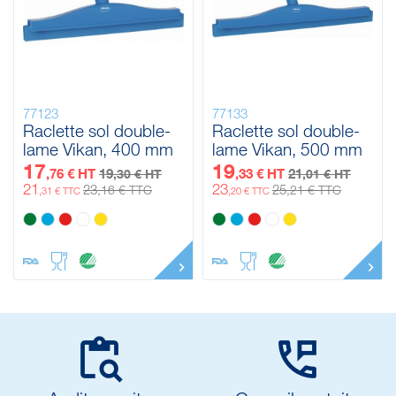
77123
77133
Raclette sol double-
Raclette sol double-
lame Vikan, 400 mm
lame Vikan, 500 mm
17
19
,76 € HT
19
,33 € HT
21
,30 € HT
,01 € HT
21
23
23
25
,16 € TTC
,21 € TTC
,31 € TTC
,20 € TTC

