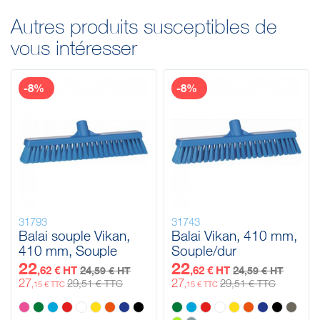
Autres produits susceptibles de
vous intéresser
-8%
-8%
31793
31743
Balai souple Vikan,
Balai Vikan, 410 mm,
410 mm, Souple
Souple/dur
22
22
,62 € HT
24
,62 € HT
24
,59 € HT
,59 € HT
27
27
29
29
,51 € TTC
,51 € TTC
,15 € TTC
,15 € TTC