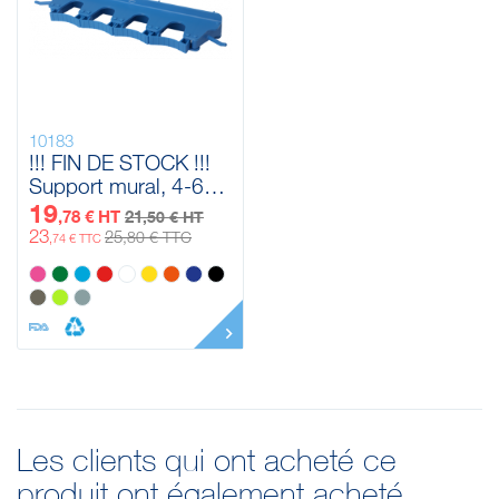
10183
!!! FIN DE STOCK !!!
Support mural, 4-6
Produits Vikan, 395
19
,78 € HT
21
,50 € HT
mm
23
25
,80 € TTC
,74 € TTC
Les clients qui ont acheté ce
produit ont également acheté...