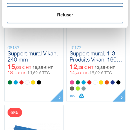
Refuser
06153
10173
Support mural Vikan,
Support mural, 1-3
240 mm
Produits Vikan, 160
mm
15
12
,04 € HT
16
,28 € HT
13
,35 € HT
,35 € HT
18
14
19
16
,62 € TTC
,02 € TTC
,05 € TTC
,74 € TTC
-8%