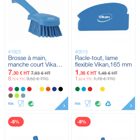
41923
40513
Brosse à main,
Racle-tout, lame
manche court Vikan,
flexible Vikan,165 mm
270 mm, Dur
7
1
,30 € HT
7
,36 € HT
1
,93 € HT
,48 € HT
8
1
9
1
,52 € TTC
,78 € TTC
,75 € TTC
,63 € TTC
-8%
-8%