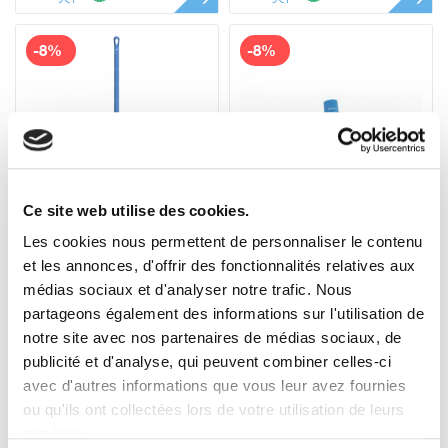
-8%
-8%
Ce site web utilise des cookies.
29603
71403
Les cookies nous permettent de personnaliser le contenu
Manche Ultra-
Raclette Monolame
et les annonces, d'offrir des fonctionnalités relatives aux
Hygiénique Vikan,
Ultra Hygiènique
médias sociaux et d'analyser notre trafic. Nous
Ø32 mm, 1300 mm
Vikan, 400 mm
15
18
,66 € HT
17
,31 € HT
19
,02 € HT
,90 € HT
partageons également des informations sur l'utilisation de
18
21
20
23
,42 € TTC
,88 € TTC
,79 € TTC
,97 € TTC
notre site avec nos partenaires de médias sociaux, de
publicité et d'analyse, qui peuvent combiner celles-ci
avec d'autres informations que vous leur avez fournies
ou qu'ils ont collectées lors de votre utilisation de leurs
services.