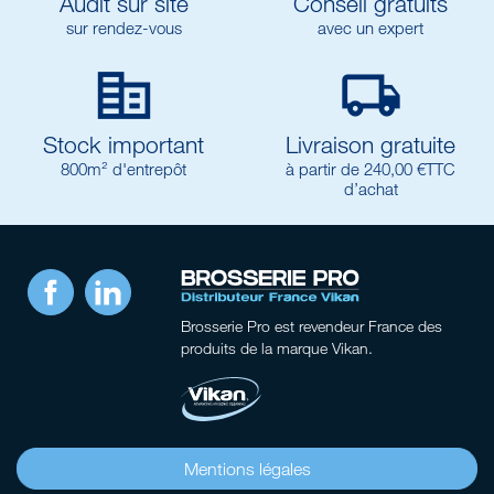
Audit sur site
Conseil gratuits
sur rendez-vous
avec un expert


Stock important
Livraison gratuite
800m² d'entrepôt
à partir de 240,00 €TTC
d’achat
Facebook
LinkedIn
Brosserie Pro
est revendeur France des
produits de la marque Vikan.
Mentions légales