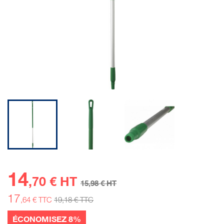
14
,70 € HT
15
,98 € HT
17
,64 € TTC
19
,18 € TTC
ÉCONOMISEZ 8%