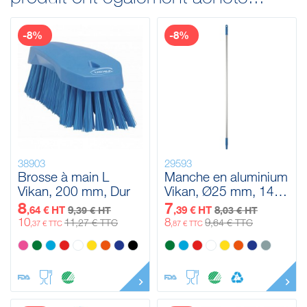
-8%
-8%
38903
29593
Brosse à main L
Manche en aluminium
Vikan, 200 mm, Dur
Vikan, Ø25 mm, 1460
mm
8
7
,64 € HT
9
,39 € HT
8
,39 € HT
,03 € HT
10
8
11
9
,27 € TTC
,64 € TTC
,37 € TTC
,87 € TTC