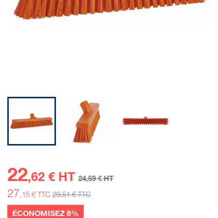
22
,62 € HT
24
,59 € HT
27
,15 € TTC
29
,51 € TTC
ÉCONOMISEZ 8%