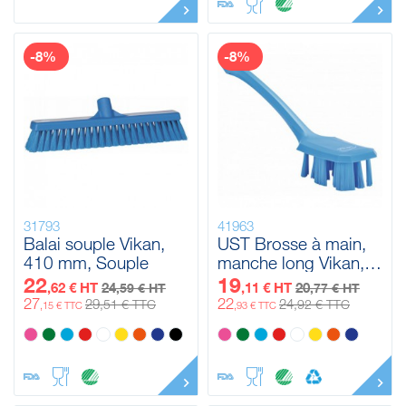
-8%
-8%
31793
41963
Balai souple Vikan,
UST Brosse à main,
410 mm, Souple
manche long Vikan,
395 mm, Dur
22
19
,62 € HT
24
,11 € HT
20
,59 € HT
,77 € HT
27
22
29
24
,51 € TTC
,92 € TTC
,15 € TTC
,93 € TTC