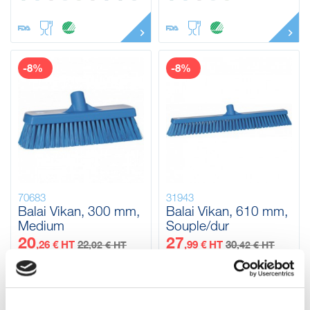
-8%
-8%
70683
31943
Balai Vikan, 300 mm,
Balai Vikan, 610 mm,
Medium
Souple/dur
20
27
,26 € HT
22
,99 € HT
30
,02 € HT
,42 € HT
24
33
26
36
,42 € TTC
,50 € TTC
,31 € TTC
,58 € TTC