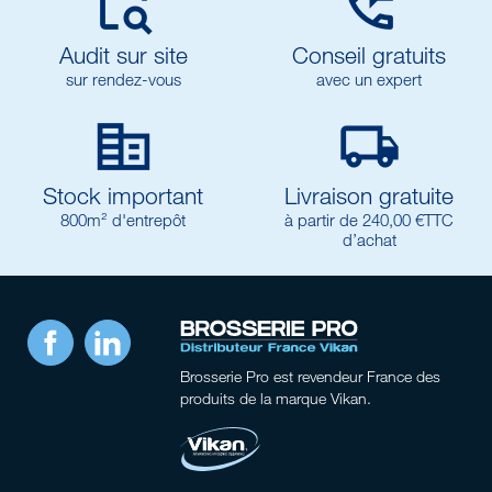


Audit sur site
Conseil gratuits
sur rendez-vous
avec un expert


Stock important
Livraison gratuite
800m² d'entrepôt
à partir de 240,00 €TTC
d’achat
Facebook
LinkedIn
Brosserie Pro
est revendeur France des
produits de la marque Vikan.