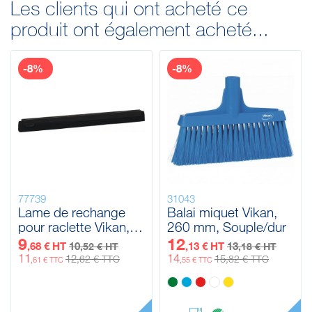
Les clients qui ont acheté ce
produit ont également acheté...
-8%
-8%
77739
31043
Lame de rechange
Balai miquet Vikan,
pour raclette Vikan,
260 mm, Souple/dur
500 mm
9
12
,68 € HT
10
,13 € HT
13
,52 € HT
,18 € HT
11
14
12
15
,62 € TTC
,82 € TTC
,61 € TTC
,55 € TTC