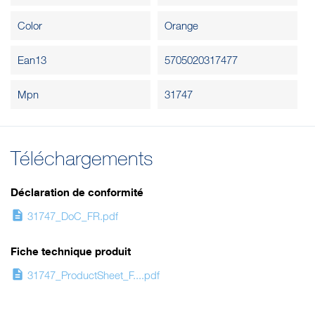
Color
Orange
Ean13
5705020317477
Mpn
31747
Téléchargements
Déclaration de conformité
description
31747_DoC_FR.pdf
Fiche technique produit
description
31747_ProductSheet_F....pdf