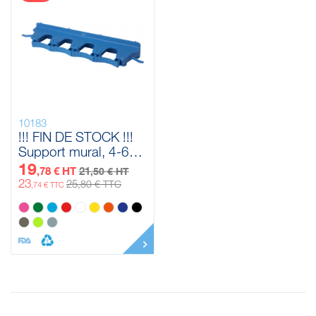
10183
!!! FIN DE STOCK !!!
Support mural, 4-6
Produits Vikan, 395
19
,78 € HT
21
,50 € HT
mm
23
25
,80 € TTC
,74 € TTC