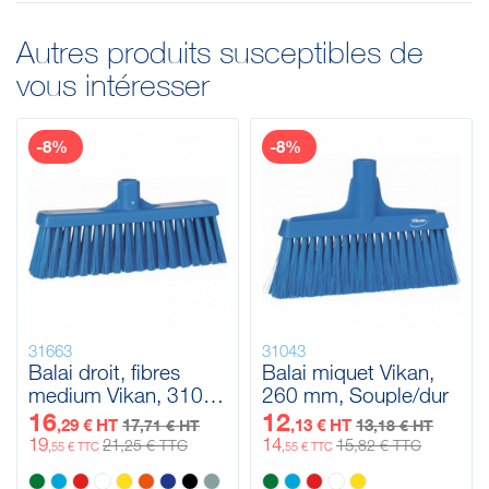
Autres produits susceptibles de
vous intéresser
-8%
-8%
31663
31043
Balai droit, fibres
Balai miquet Vikan,
medium Vikan, 310
260 mm, Souple/dur
mm, Medium
16
12
,29 € HT
17
,13 € HT
13
,71 € HT
,18 € HT
19
14
21
15
,25 € TTC
,82 € TTC
,55 € TTC
,55 € TTC