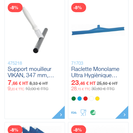
-8%
-8%
475218
71703
Support mouilleur
Raclette Monolame
VIKAN, 347 mm,
Ultra Hygiènique
Blanc
Vikan, 700 mm
7
23
,66 € HT
8
,46 € HT
25
,33 € HT
,50 € HT
9
28
10
30
,00 € TTC
,60 € TTC
,20 € TTC
,15 € TTC
-8%
-8%