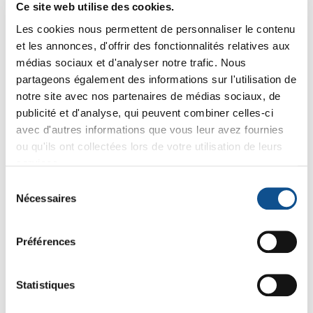
Ce site web utilise des cookies.
Les cookies nous permettent de personnaliser le contenu
-8%
-8%
et les annonces, d'offrir des fonctionnalités relatives aux
médias sociaux et d'analyser notre trafic. Nous
partageons également des informations sur l'utilisation de
notre site avec nos partenaires de médias sociaux, de
publicité et d'analyse, qui peuvent combiner celles-ci
avec d'autres informations que vous leur avez fournies
ou qu'ils ont collectées lors de votre utilisation de leurs
services.
29373
29623
Sélection
Manche aluminium
Manche Ultra-
Nécessaires
Vikan, Ø31 mm, 1510
Hygiénique Vikan,
du
mm
Ø32 mm, 1500 mm
15
17
consentement
,71 € HT
17
,02 € HT
18
,08 € HT
,50 € HT
18
20
20
22
,50 € TTC
,20 € TTC
,86 € TTC
,42 € TTC
Préférences
Statistiques