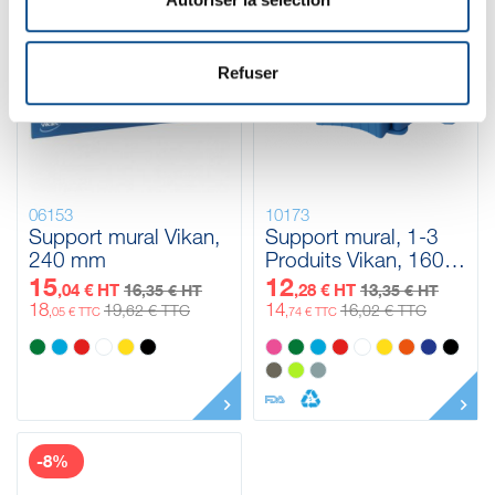
-8%
-8%
Refuser
06153
10173
Support mural Vikan,
Support mural, 1-3
240 mm
Produits Vikan, 160
mm
15
12
,04 € HT
16
,28 € HT
13
,35 € HT
,35 € HT
18
14
19
16
,62 € TTC
,02 € TTC
,05 € TTC
,74 € TTC
-8%