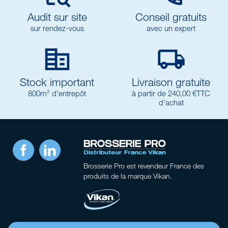
Audit sur site
Conseil gratuits
sur rendez-vous
avec un expert


Stock important
Livraison gratuite
800m² d'entrepôt
à partir de 240,00 €TTC
d’achat
Facebook
LinkedIn
Brosserie Pro
est revendeur France des
produits de la marque Vikan.