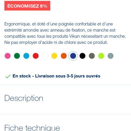
ÉCONOMISEZ 8%
Ergonomique, et doté d’une poignée confortable et d’une
extrémité arrondie avec anneau de fixation, ce manche est
compatible avec tous les produits Vikan nécessitant un manche.
Ne pas employer d’acide ni de chlore avec ce produit.
Rose
Vert
Bleu
Rouge
Blanc
Jaune
Orange
Violet
Noir
Marron
Anis
Grise

En stock - Livraison sous 3-5 jours ouvrés
Description
Fiche technique