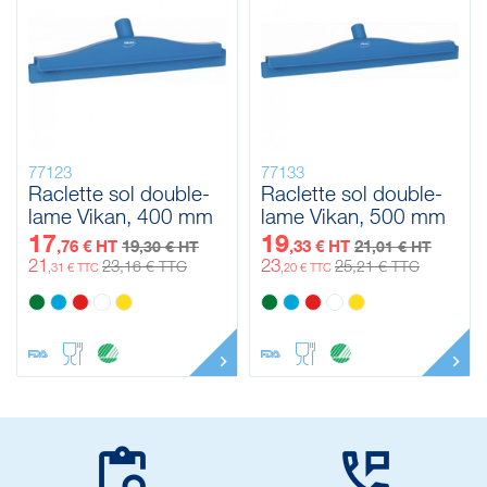
77123
77133
Raclette sol double-
Raclette sol double-
lame Vikan, 400 mm
lame Vikan, 500 mm
17
19
,76 € HT
19
,33 € HT
21
,30 € HT
,01 € HT
21
23
23
25
,16 € TTC
,21 € TTC
,31 € TTC
,20 € TTC

