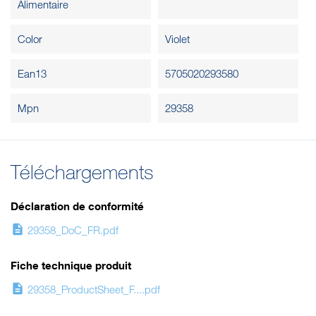
Alimentaire
Color
Violet
Ean13
5705020293580
Mpn
29358
Téléchargements
Déclaration de conformité
description
29358_DoC_FR.pdf
Fiche technique produit
description
29358_ProductSheet_F....pdf