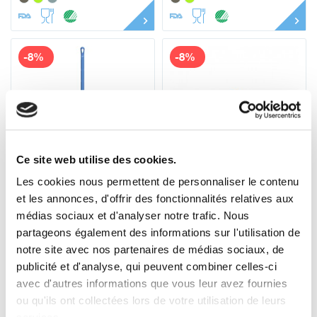
-8%
-8%
Ce site web utilise des cookies.
Les cookies nous permettent de personnaliser le contenu
29603
71403
et les annonces, d'offrir des fonctionnalités relatives aux
Manche Ultra-
Raclette Monolame
Hygiénique Vikan,
Ultra Hygiènique
médias sociaux et d'analyser notre trafic. Nous
Ø32 mm, 1300 mm
Vikan, 400 mm
15
18
partageons également des informations sur l'utilisation de
,66 € HT
17
,31 € HT
19
,02 € HT
,90 € HT
18
21
20
23
notre site avec nos partenaires de médias sociaux, de
,42 € TTC
,88 € TTC
,79 € TTC
,97 € TTC
publicité et d'analyse, qui peuvent combiner celles-ci
avec d'autres informations que vous leur avez fournies
ou qu'ils ont collectées lors de votre utilisation de leurs