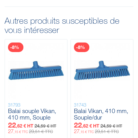
Autres produits susceptibles de
vous intéresser
-8%
-8%
31793
31743
Balai souple Vikan,
Balai Vikan, 410 mm,
410 mm, Souple
Souple/dur
22
22
,62 € HT
24
,62 € HT
24
,59 € HT
,59 € HT
27
27
29
29
,51 € TTC
,51 € TTC
,15 € TTC
,15 € TTC