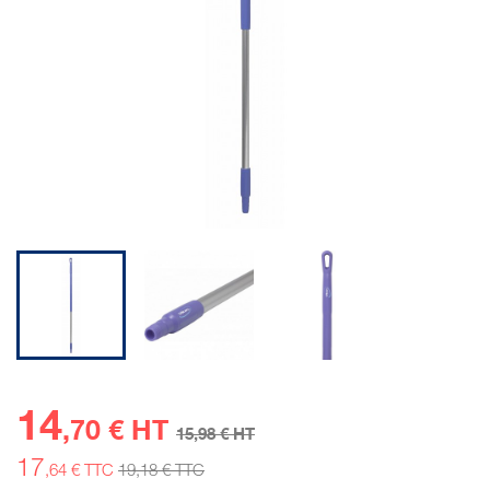
14
,70 € HT
15
,98 € HT
17
,64 € TTC
19
,18 € TTC