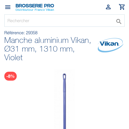




Référence:
29358
Manche aluminium Vikan,
Ø31 mm, 1310 mm,
Violet
-8%