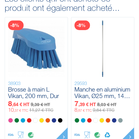
produit ont également acheté...
-8%
-8%
38903
29593
Brosse à main L
Manche en aluminium
Vikan, 200 mm, Dur
Vikan, Ø25 mm, 1460
mm
8
7
,64 € HT
9
,39 € HT
8
,39 € HT
,03 € HT
10
8
11
9
,27 € TTC
,64 € TTC
,37 € TTC
,87 € TTC