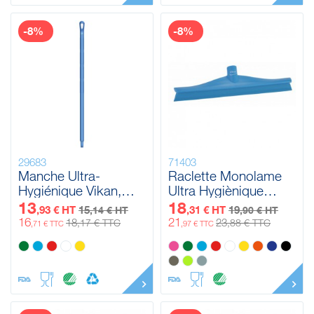
-8%
-8%
29683
71403
Manche Ultra-
Raclette Monolame
Hygiénique Vikan,
Ultra Hygiènique
Ø32 mm, 1000 mm
Vikan, 400 mm
13
18
,93 € HT
15
,31 € HT
19
,14 € HT
,90 € HT
16
21
18
23
,17 € TTC
,88 € TTC
,71 € TTC
,97 € TTC