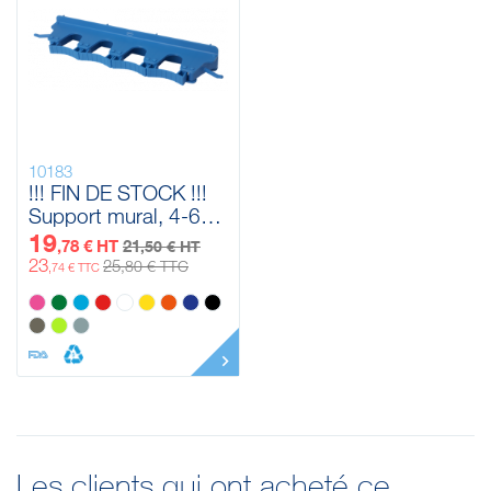
10183
!!! FIN DE STOCK !!!
Support mural, 4-6
Produits Vikan, 395
19
,78 € HT
21
,50 € HT
mm
23
25
,80 € TTC
,74 € TTC
Les clients qui ont acheté ce