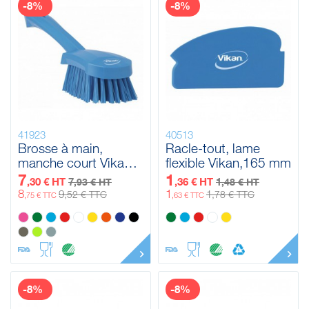
-8%
-8%
41923
40513
Brosse à main,
Racle-tout, lame
manche court Vikan,
flexible Vikan,165 mm
270 mm, Dur
7
1
,30 € HT
7
,36 € HT
1
,93 € HT
,48 € HT
8
1
9
1
,52 € TTC
,78 € TTC
,75 € TTC
,63 € TTC
-8%
-8%