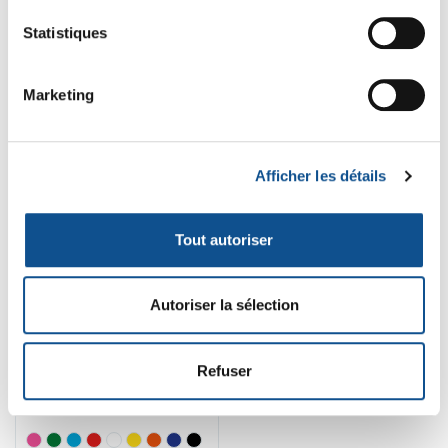
Statistiques
Marketing
-8%
Afficher les détails
Tout autoriser
Autoriser la sélection
10183
!!! FIN DE STOCK !!!
Support mural, 4-6
Refuser
Produits Vikan, 395
19
,78 € HT
21
,50 € HT
mm
23
25
,80 € TTC
,74 € TTC