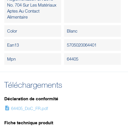
No. 704 Sur Les Matériaux
Aptes Au Contact
Alimentaire
Color
Blanc
Ean13
5705020064401
Mpn
64405
Téléchargements
Déclaration de conformité
description
64405_DoC_FR.pdf
Fiche technique produit