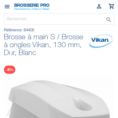




Référence:
64405
Brosse à main S / Brosse
à ongles Vikan, 130 mm,
Dur, Blanc
-8%