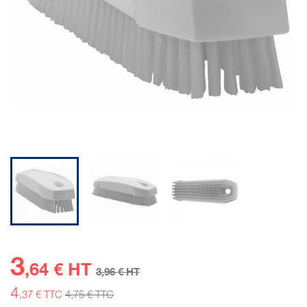
3
,64 € HT
3
,96 € HT
4
,37 € TTC
4
,75 € TTC