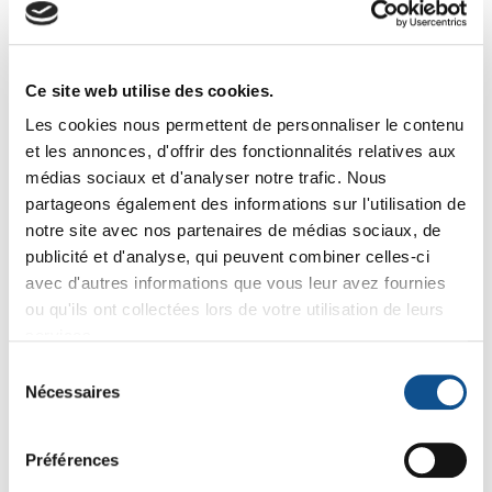
mm, Medium
8
5
,64 € HT
9
,76 € HT
6
,39 € HT
,26 € HT
10
6
11
7
,27 € TTC
,51 € TTC
,37 € TTC
,91 € TTC
Ce site web utilise des cookies.
Les cookies nous permettent de personnaliser le contenu
et les annonces, d'offrir des fonctionnalités relatives aux
médias sociaux et d'analyser notre trafic. Nous
-8%
-8%
partageons également des informations sur l'utilisation de
notre site avec nos partenaires de médias sociaux, de
publicité et d'analyse, qui peuvent combiner celles-ci
avec d'autres informations que vous leur avez fournies
ou qu'ils ont collectées lors de votre utilisation de leurs
services.
Sélection
38853
10173
Nécessaires
du
Brosse ronde soleil
Support mural, 1-3
consentement
Vikan, Ø110 mm, Dur
Produits Vikan, 160
mm
9
12
Préférences
,79 € HT
10
,28 € HT
13
,64 € HT
,35 € HT
11
14
12
16
,77 € TTC
,02 € TTC
,75 € TTC
,74 € TTC