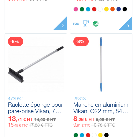
-8%
-8%
473952
29313
Raclette éponge pour
Manche en aluminium
pare-brise Vikan, 710
Vikan, Ø22 mm, 840
mm
mm
13
8
,71 € HT
14
,26 € HT
8
,90 € HT
,98 € HT
16
9
17
10
,88 € TTC
,78 € TTC
,45 € TTC
,91 € TTC