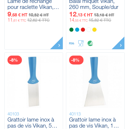
Lame de rechange
Balai miquet Vikan,
pour raclette Vikan,
260 mm, Souple/dur
500 mm
9
12
,68 € HT
10
,13 € HT
13
,52 € HT
,18 € HT
11
14
12
15
,62 € TTC
,82 € TTC
,61 € TTC
,55 € TTC
-8%
-8%
40103
40113
Grattoir lame inox à
Grattoir lame inox à
pas de vis Vikan, 50
pas de vis Vikan, 100