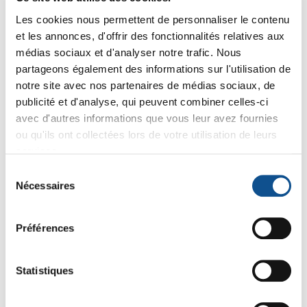
Les cookies nous permettent de personnaliser le contenu
et les annonces, d'offrir des fonctionnalités relatives aux
médias sociaux et d'analyser notre trafic. Nous
partageons également des informations sur l'utilisation de
notre site avec nos partenaires de médias sociaux, de
publicité et d'analyse, qui peuvent combiner celles-ci
avec d'autres informations que vous leur avez fournies
10133
10123
ou qu'ils ont collectées lors de votre utilisation de leurs
Vikan Support Mural
Vikan Support Mural
services.
Hygiénique, Module
Hygiénique, Module
Clip Grip, 82 mm
Crochet Simple, 41
12
6
Sélection
,17 € HT
13
,69 € HT
7
,23 € HT
,27 € HT
mm
14
8
15
8
,88 € TTC
,72 € TTC
Nécessaires
,61 € TTC
,03 € TTC
du
consentement
Préférences
Statistiques
-8%