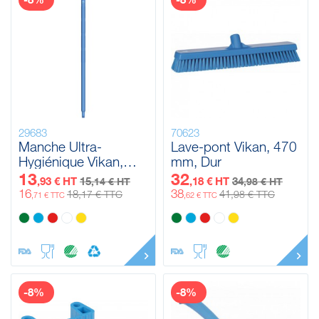
29683
70623
Manche Ultra-
Lave-pont Vikan, 470
Hygiénique Vikan,
mm, Dur
Ø32 mm, 1000 mm
13
32
,93 € HT
15
,18 € HT
34
,14 € HT
,98 € HT
16
38
18
41
,17 € TTC
,98 € TTC
,71 € TTC
,62 € TTC
-8%
-8%