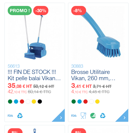
PROMO !
-30%
-8%
56613
30883
!!! FIN DE STOCK !!!
Brosse Utilitaire
Kit pelle balai Vikan,
Vikan, 260 mm,
370 mm
Medium
35
3
,08 € HT
50
,41 € HT
3
,12 € HT
,71 € HT
42
4
60
4
,14 € TTC
,45 € TTC
,10 € TTC
,10 € TTC
-8%
-8%