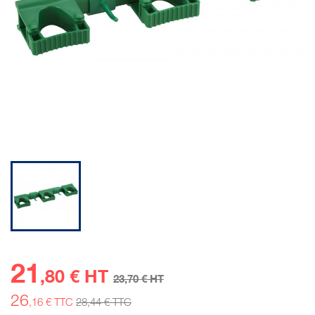
21
,80 € HT
23
,70 € HT
26
,16 € TTC
28
,44 € TTC