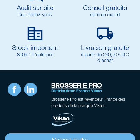
Audit sur site
Conseil gratuits
sur rendez-vous
avec un expert


Stock important
Livraison gratuite
800m² d'entrepôt
à partir de 240,00 €TTC
d’achat
Facebook
LinkedIn
Brosserie Pro
est revendeur France des
produits de la marque Vikan.
Mentions légales