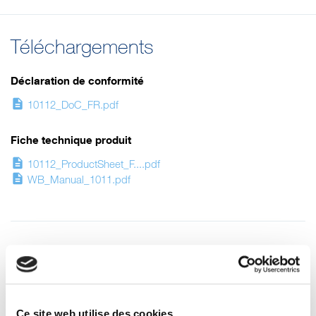
Téléchargements
Déclaration de conformité
description
10112_DoC_FR.pdf
Fiche technique produit
description
10112_ProductSheet_F....pdf
description
WB_Manual_1011.pdf
Autres produits susceptibles de
vous intéresser
-8%
-8%
Ce site web utilise des cookies.