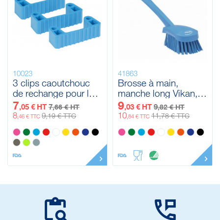
10023
41863
3 clips caoutchouc
Brosse à main,
de rechange pour les
manche long Vikan,
supports 1011x et
415 mm, Dur
7
9
,05 € HT
7
,03 € HT
9
,66 € HT
,82 € HT
1013x
8
10
9
11
,19 € TTC
,78 € TTC
,46 € TTC
,84 € TTC

