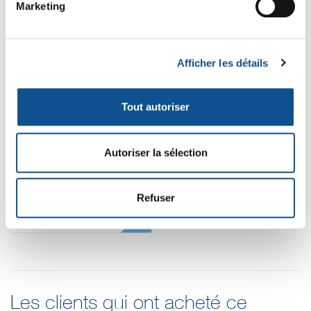
Marketing
Afficher les détails
10143
Tout autoriser
Vikan, Support Mural
Hygiénique, Module
Double Crochet, 82
8
,88 € HT
9
,65 € HT
Autoriser la sélection
mm
10
11
,58 € TTC
,65 € TTC
Refuser
Les clients qui ont acheté ce