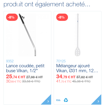
produit ont également acheté...
-8%
-8%
9352
70125
Lance coudée, petit
Mélangeur ajouré
buse Vikan, 1/2"
Vikan, Ø31 mm, 1200
mm
25
34
,74 € HT
27
,79 € HT
37
,98 € HT
,82 € HT
30
41
33
45
,58 € TTC
,38 € TTC
,89 € TTC
,75 € TTC