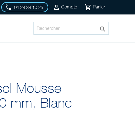



Compte
Panier
04 28 38 10 25

 sol Mousse
00 mm, Blanc