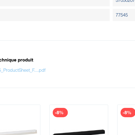
57050207
77545
chnique produit
_ProductSheet_F....pdf
-8%
-8%