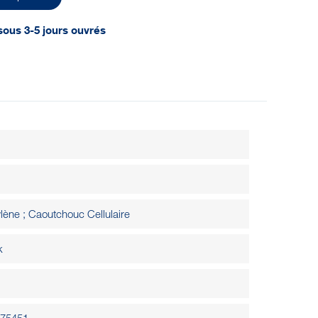
sous 3-5 jours ouvrés
lène ; Caoutchouc Cellulaire
k