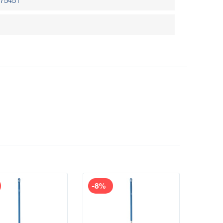
75451
-8%