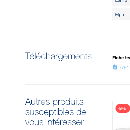
Ean13
Mpn
Téléchargements
Fiche te
description
77545
Autres produits
-8%
susceptibles de
vous intéresser