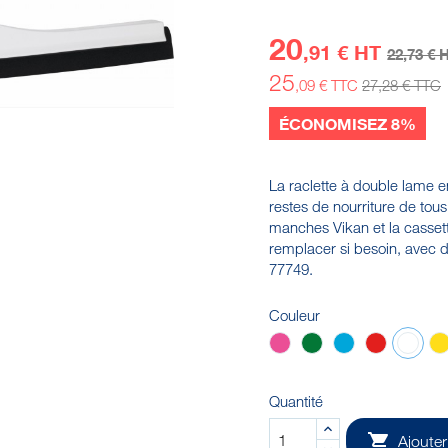
20
,91 € HT
22
,73 € 
25
,09 € TTC
27
,28 € TTC
ÉCONOMISEZ 8%
La raclette à double lame e
restes de nourriture de tous
manches Vikan et la cassett
remplacer si besoin, avec 
77749.
Couleur
Rose
Vert
Bleu
Rouge
Blan
Quantité

Ajouter