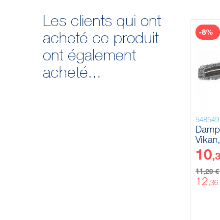
Les clients qui ont
-8%
acheté ce produit
ont également
acheté...
548549
Damp
Vikan
loop,
10
,
11
,20 
12
,36