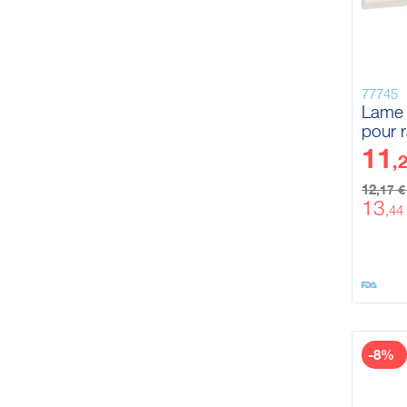
77745
Lame 
pour r
600 
11
,
12
,17 
13
,44
-8%