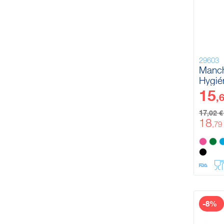
29603
Manch
Hygié
Ø32 
15
,
17
,02 
18
,79
-8%