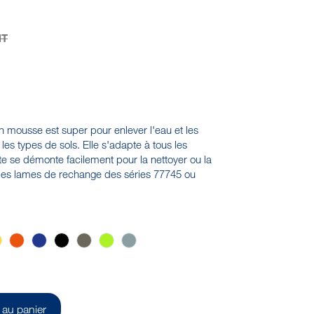
HT
n mousse est super pour enlever l'eau et les
 les types de sols. Elle s'adapte à tous les
e se démonte facilement pour la nettoyer ou la
des lames de rechange des séries 77745 ou
c
Jaune
Orange
Violet
Noir
Marron
Anis
Grise
 au panier