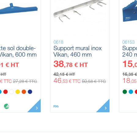
0618
06153
tte sol double-
Support mural inox
Suppo
Vikan, 600 mm
Vikan, 460 mm
240 
38
15
91 € HT
,78 € HT
,
42
16
€ HT
,15 € HT
,35 
46
18
 € TTC
27
,53 € TTC
50
,0
,28 € TTC
,58 € TTC