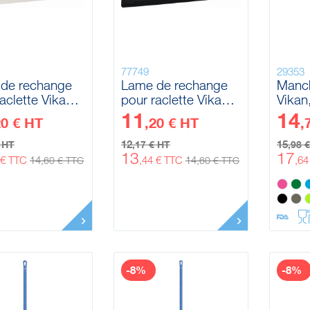
77749
29353
de rechange
Lame de rechange
Manc
aclette Vikan,
pour raclette Vikan,
Vikan
mm
600 mm
1310
11
14
20 € HT
,20 € HT
,
12
15
€ HT
,17 € HT
,98 
13
17
 € TTC
14
,44 € TTC
14
,6
,60 € TTC
,60 € TTC
-8%
-8%