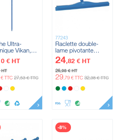
77243
e Ultra-
Raclette double-
nique Vikan,
lame pivotante
mm, 1700 mm
Vikan, 600 mm
24
10 € HT
,82 € HT
26
€ HT
,98 € HT
29
3 € TTC
27
,79 € TTC
32
,53 € TTC
,38 € TTC
-8%