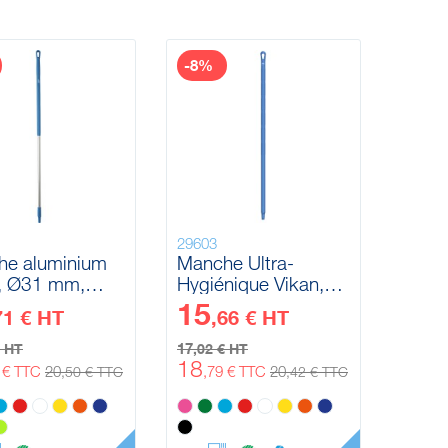
-8%
29603
he aluminium
Manche Ultra-
, Ø31 mm,
Hygiénique Vikan,
 mm
Ø32 mm, 1300 mm
15
71 € HT
,66 € HT
17
€ HT
,02 € HT
18
6 € TTC
20
,79 € TTC
20
,50 € TTC
,42 € TTC