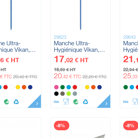
29623
29643
e Ultra-
Manche Ultra-
Manch
nique Vikan,
Hygiénique Vikan,
Hygié
mm, 1300 mm
Ø32 mm, 1500 mm
Ø32 
17
21
66 € HT
,02 € HT
,
18
22
€ HT
,50 € HT
,94 
20
25
 € TTC
20
,42 € TTC
22
,3
,42 € TTC
,20 € TTC
-8%
-8%