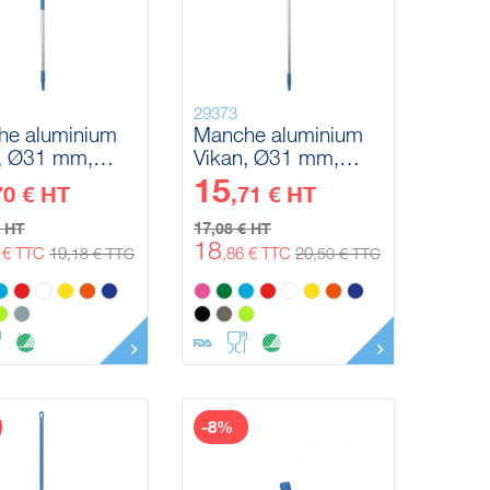
29373
he aluminium
Manche aluminium
, Ø31 mm,
Vikan, Ø31 mm,
 mm
1510 mm
15
70 € HT
,71 € HT
17
€ HT
,08 € HT
18
4 € TTC
19
,86 € TTC
20
,18 € TTC
,50 € TTC
-8%