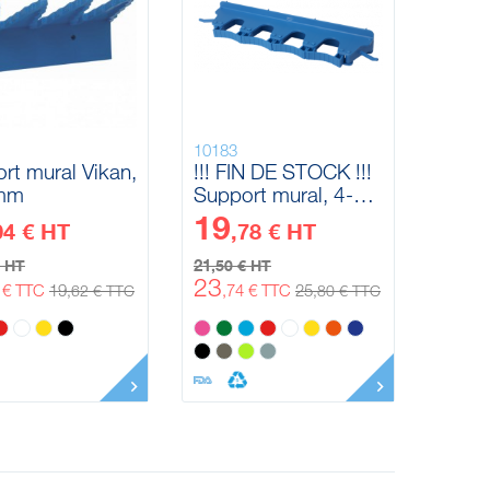
10183
rt mural Vikan,
!!! FIN DE STOCK !!!
mm
Support mural, 4-6
Produits Vikan, 395
19
04 € HT
,78 € HT
mm
21
€ HT
,50 € HT
23
5 € TTC
19
,74 € TTC
25
,62 € TTC
,80 € TTC