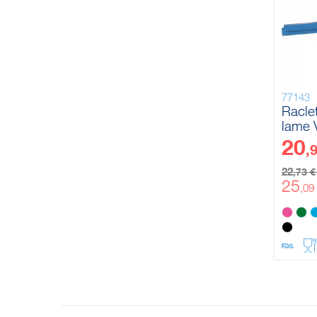
77143
Racle
lame 
20
,
22
,73 
25
,09