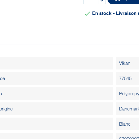

En stock - Livraison 
Vikan
nce
77545
u
Polypropy
origine
Danemar
Blanc