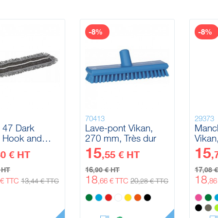
-8%
-8%
70413
29373
 47 Dark
Lave-pont Vikan,
Manc
, Hook and
270 mm, Très dur
Vikan
 40 cm
1510
15
15
30 € HT
,55 € HT
,
16
17
€ HT
,90 € HT
,08 
18
18
 € TTC
13
,66 € TTC
20
,8
,44 € TTC
,28 € TTC