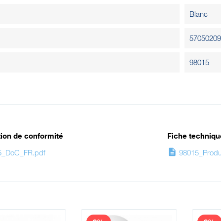
Blanc
57050209
98015
ion de conformité
Fiche techniqu
description
5_DoC_FR.pdf
98015_Produc