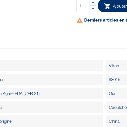

Ajouter

Derniers articles en 
Vikan
nce
98015
u Agréé FDA (CFR 21)
Oui
u
Caoutchou
origine
China