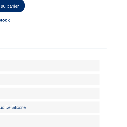
 au panier
stock
c De Silicone