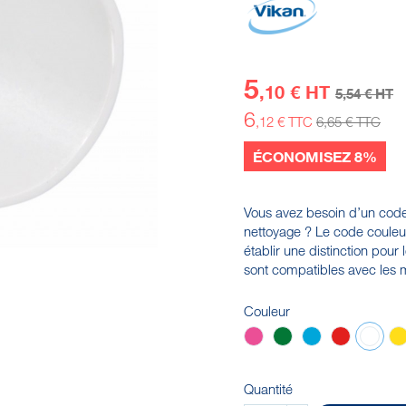
5
,10 € HT
5
,54 € HT
6
,12 € TTC
6
,65 € TTC
ÉCONOMISEZ 8%
Vous avez besoin d’un code
nettoyage ? Le code couleur
établir une distinction pour l
sont compatibles avec les m
Couleur
Rose
Vert
Bleu
Rouge
Blan
Quantité