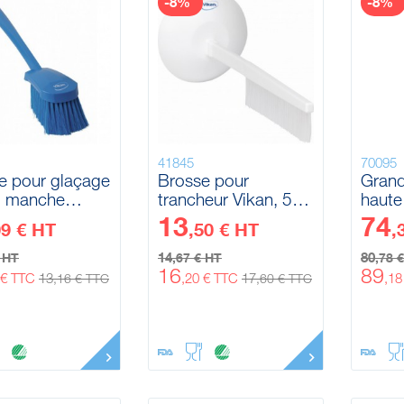
-8%
-8%
41845
70095
e pour glaçage
Brosse pour
Grand
g manche
trancheur Vikan, 500
haute
, 415 mm,
mm, Medium
Vikan
13
74
09 € HT
,50 € HT
,
e
1180
14
80
€ HT
,67 € HT
,78 
16
89
 € TTC
13
,20 € TTC
17
,1
,16 € TTC
,60 € TTC