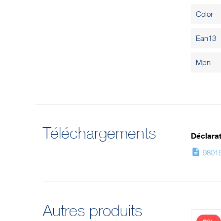
Color
Ean13
Mpn
Téléchargements
Déclarat
description
9801
Autres produits