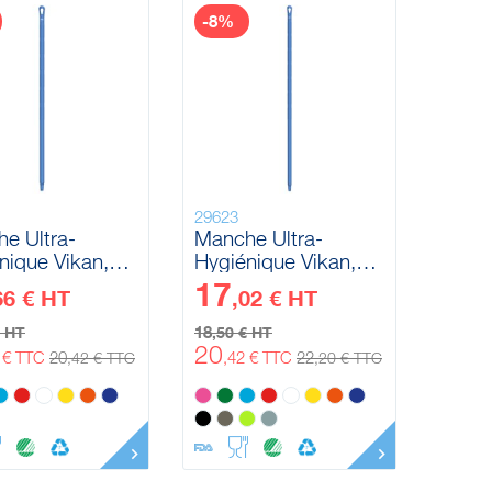
-8%
29623
e Ultra-
Manche Ultra-
nique Vikan,
Hygiénique Vikan,
mm, 1300 mm
Ø32 mm, 1500 mm
17
66 € HT
,02 € HT
18
€ HT
,50 € HT
20
9 € TTC
20
,42 € TTC
22
,42 € TTC
,20 € TTC