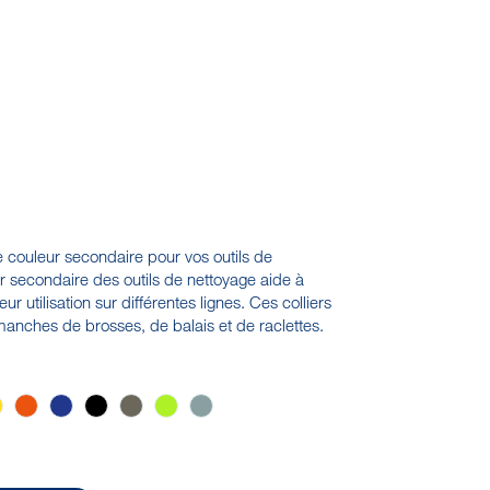
 couleur secondaire pour vos outils de
 secondaire des outils de nettoyage aide à
eur utilisation sur différentes lignes. Ces colliers
anches de brosses, de balais et de raclettes.
c
Jaune
Orange
Violet
Noir
Marron
Anis
Grise