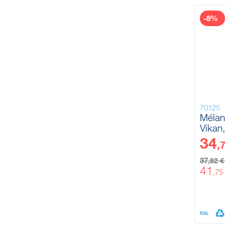
-8%
70125
Mélan
Vikan
1200
34
,
37
,82 
41
,75