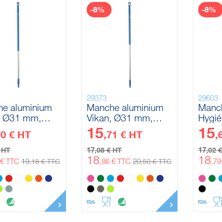
-8%
-8%
29373
29603
e aluminium
Manche aluminium
Manch
, Ø31 mm,
Vikan, Ø31 mm,
Hygié
 mm
1510 mm
Ø32 
15
15
70 € HT
,71 € HT
,
17
17
€ HT
,08 € HT
,02 
18
18
 € TTC
19
,86 € TTC
20
,7
,18 € TTC
,50 € TTC