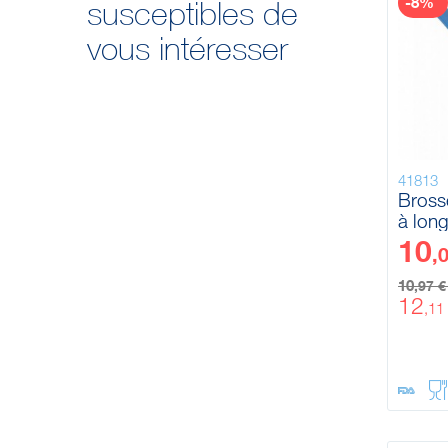
-8%
susceptibles de
vous intéresser
41813
Bross
à lon
Vikan
10
,
Soupl
10
,97 
12
,11