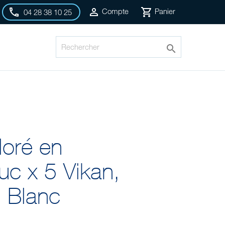



Compte
Panier
04 28 38 10 25

loré en
uc x 5 Vikan,
 Blanc