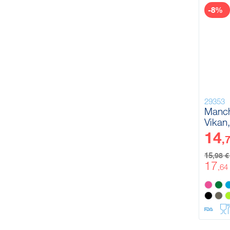
-8%
29353
Manch
Vikan
1310
14
,
15
,98 
17
,64