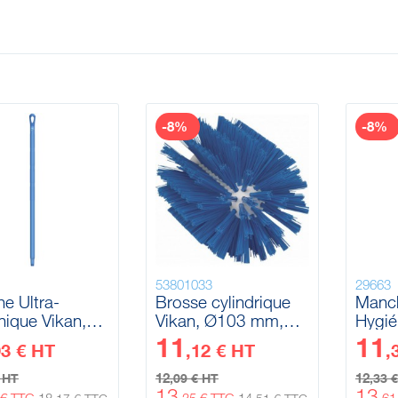
-8%
-8%
53801033
29663
e Ultra-
Brosse cylindrique
Manch
nique Vikan,
Vikan, Ø103 mm,
Hygié
mm, 1000 mm
Medium
Ø32 
11
11
93 € HT
,12 € HT
,
12
12
€ HT
,09 € HT
,33 
13
13