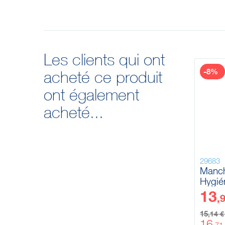
Les clients qui ont
-8%
acheté ce produit
ont également
acheté...
29683
Manch
Hygié
Ø32 
13
,
15
,14 
16