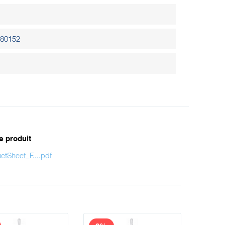
80152
e produit
tSheet_F....pdf