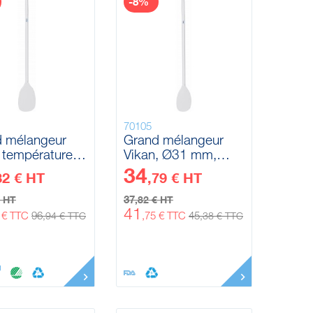
-8%
70105
 mélangeur
Grand mélangeur
 température
Vikan, Ø31 mm,
, Ø31 mm,
1190 mm
34
32 € HT
,79 € HT
 mm
37
€ HT
,82 € HT
41
8 € TTC
96
,75 € TTC
45
,94 € TTC
,38 € TTC