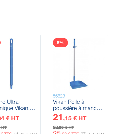
-8%
56623
e Ultra-
Vikan Pelle à
nique Vikan,
poussière à manche
mm, 650 mm
vertical, 330 mm
21
34 € HT
,15 € HT
22
€ HT
,99 € HT
25